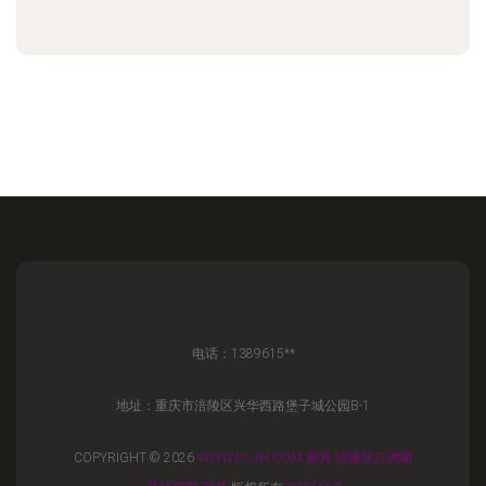
电话：1389615**
地址：重庆市涪陵区兴华西路堡子城公园B-1
COPYRIGHT © 2026
WWW.FL-JH.COM
家具
涪陵区江鸿家