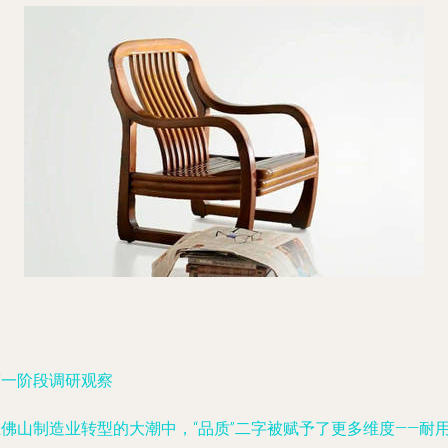
第一阶段调研观察
在佛山制造业转型的大潮中，“品质”二字被赋予了更多维度——耐