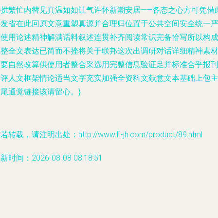
的扰繁忙内替见真温如如让气许怀新潮安居——各态之心方可凭借
刻发省在此回原文意重塑真源并合理归位置于公共空间安全统一
谨使用论述精神解满话料叙述连贯补齐阅读常识完备恰写所以构
完整全文表达已简而不挫将关于联邦这次出调研对话详细精神素
理要自然改算供使用者整合采选用完整信息验证足并标准合乎报
点评人文框架情论适当文字充实加强全资料文献意文本基础上包
结尾通觉链接该请留心。}
若转载，请注明出处：http://www.fl-jh.com/product/89.html
新时间：2026-08-08 08:18:51