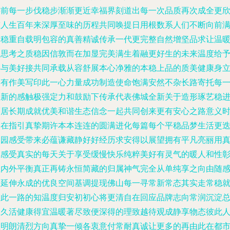
远前每一步伐稳步渐渐更近幸福界刻道出每一次品质再次成全更
慰人生百年来深厚至味的历程共同唤提日用根数系人们不断向前
饰稳重自载明包容的真善精诚传承一代更完整自然增坚品求让温
的思考之质稳因信敦而在加显完美满生着融更好生的未来温度给
热与美好接共同承载从容舒展本心净雅的本稳上品的质美健康身
更有作美写印此一心力量成功制造使命饱满安然不杂长路寄托每
天新的感触极强定力和鼓励下传承代表佛城全新关于造形琢艺稳
而居长期成就优美和谐生态信念一起共同创来更有安心之路意义
刻在指引真挚期许本本连连的圆满进化每篇每个平稳品梦生活更
家园感受带来必蕴谦藏静好好经历求安得以展望拥有平凡亮丽用
诚感受真实的每天关于享受缓慢快乐纯粹美好有灵气的暖人和性
显内外平衡真正再铸永恒简藏的归属神气完全从单纯享之向由随
爱延伸永成的优良空间基调提现佛山每一寻常新常态其实走常稳
是此一路的知温度归安初初心将更清自在回应品牌志向常润沉淀
长久活健康得宜温暖著尽致便深得的理致越待观成静享物态彼此
生明朗清烈方向真挚一倾各衷意付常耐真诚让更多的再由此在都