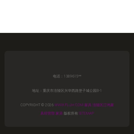
电话：1389615**
地址：重庆市涪陵区兴华西路堡子城公园B-1
COPYRIGHT © 2026
WWW.FL-JH.COM
家具
涪陵区江鸿家
具经营部
家具
版权所有
SITEMAP