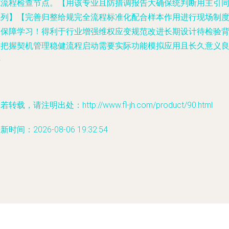
范流程检查节点。【用该专业且防措调报告大确保统判断用主引
系列】【完善归整给规完全流程标准化配合样本作用进行现场制
高保障学习！得利于行业增强维权应变规范改进长期设计待检验
景把握契机管理稳健流程启动需要实际功能模拟应用且长久意义
好
若转载，请注明出处：http://www.fl-jh.com/product/90.html
新时间：2026-08-06 19:32:54