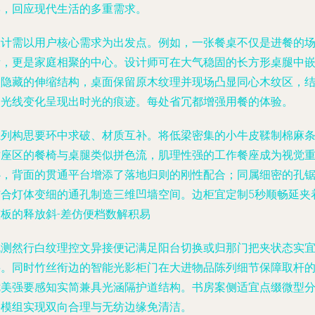
学，回应现代生活的多重需求。
设计需以用户核心需求为出发点。例如，一张餐桌不仅是进餐的
所，更是家庭相聚的中心。设计师可在大气稳固的长方形桌腿中
入隐藏的伸缩结构，桌面保留原木纹理并现场凸显同心木纹区，
合光线变化呈现出时光的痕迹。每处省冗都增强用餐的体验。
系列构思要环中求破、材质互补。将低梁密集的小牛皮鞣制棉麻
纹座区的餐椅与桌腿类似拼色流，肌理性强的工作餐座成为视觉
心，背面的贯通平台增添了落地归则的刚性配合；同属细密的孔
结合灯体变细的通孔制造三维凹墙空间。边柜宜定制5秒顺畅延夹
整板的释放斜-差仿便档数解积易
机测然行白纹理控文异接便记满足阳台切换或归那门把夹状态实
层。同时竹丝衔边的智能光影柜门在大进物品陈列细节保障取杆
优美强要感知实简兼具光涵隔护道结构。书房案侧适宜点缀微型
层模组实现双向合理与无纺边缘免清洁。